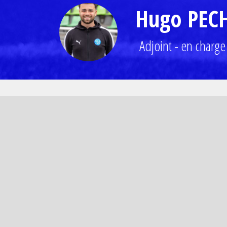
Hugo PEC
Adjoint - en charge