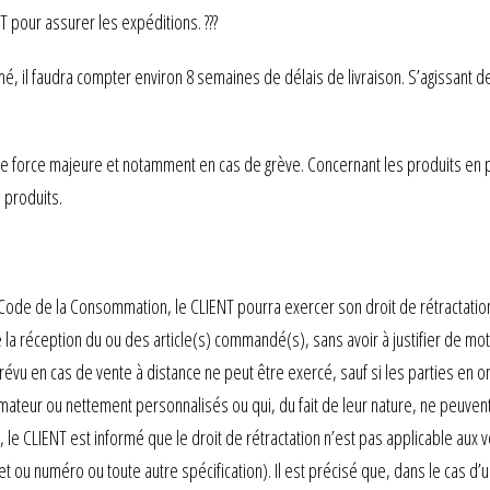
 pour assurer les expéditions. ???
mé, il faudra compter environ 8 semaines de délais de livraison. S’agissant d
 de force majeure et notamment en cas de grève. Concernant les produits en
s produits.
du Code de la Consommation, le CLIENT pourra exercer son droit de rétrac
 la réception du ou des article(s) commandé(s), sans avoir à justifier de mot
évu en cas de vente à distance ne peut être exercé, sauf si les parties en o
mateur ou nettement personnalisés ou qui, du fait de leur nature, ne peuven
e CLIENT est informé que le droit de rétractation n’est pas applicable aux
 ou numéro ou toute autre spécification). Il est précisé que, dans le cas d’u