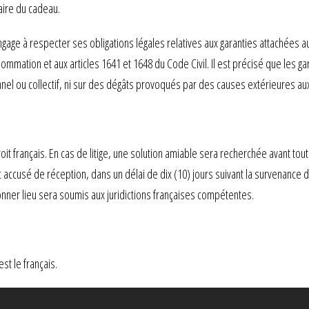
aire du cadeau.
ge à respecter ses obligations légales relatives aux garanties attachées aux a
ommation et aux articles 1641 et 1648 du Code Civil. Il est précisé que les g
nnel ou collectif, ni sur des dégâts provoqués par des causes extérieures aux 
 français. En cas de litige, une solution amiable sera recherchée avant tout 
ccusé de réception, dans un délai de dix (10) jours suivant la survenance du l
nner lieu sera soumis aux juridictions françaises compétentes.
st le français.