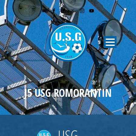
J5 USG ROMORANTIN
USG
-