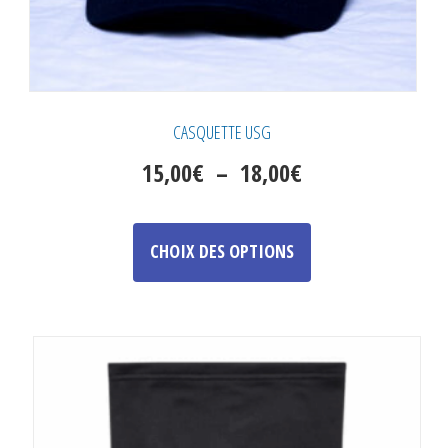
CASQUETTE USG
Plage
15,00
€
–
18,00
€
de
Ce
prix :
produit
CHOIX DES OPTIONS
a
15,00€
plusieurs
à
variations.
18,00€
Les
options
peuvent