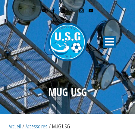
MUG USG
Accueil
/
Accessoires
/ MUG USG