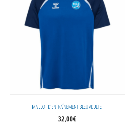
peuvent
être
choisies
sur
la
page
du
produit
MAILLOT D’ENTRAÎNEMENT BLEU ADULTE
32,00
€
Ce