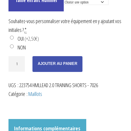
Taille enfant Hummel
Souhaitez-vous personnaliser votre équipement en y ajoutant vos
initiales ?
*
OUI
(+2,50€)
NON
quantité
AJOUTER AU PANIER
de
SHORT
UGS :
223754 HMLLEAD 2.0 TRAINING SHORTS - 7026
D'ENTRAÎNEMENT
Catégorie :
Maillots
ZIPPÉ
MARINE
ENFANT
Informations complémentaires