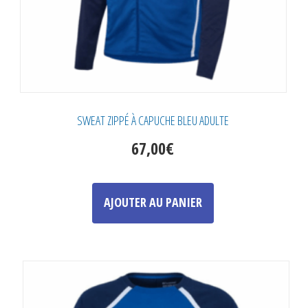
du
produit
SWEAT ZIPPÉ À CAPUCHE BLEU ADULTE
67,00
€
Ce
produit
AJOUTER AU PANIER
a
plusieurs
variations.
Les
options