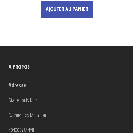
produit
AJOUTER AU PANIER
a
plusieurs
variations.
Les
options
peuvent
A PROPOS
être
choisies
Adresse :
sur
la
Stade Louis Dior
page
Avenue des Matignon
du
produit
50400 GRANVILLE