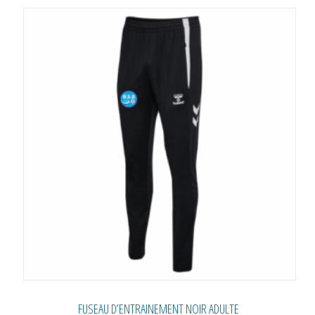
variations.
Les
options
peuvent
être
choisies
sur
la
page
du
produit
FUSEAU D’ENTRAINEMENT NOIR ADULTE