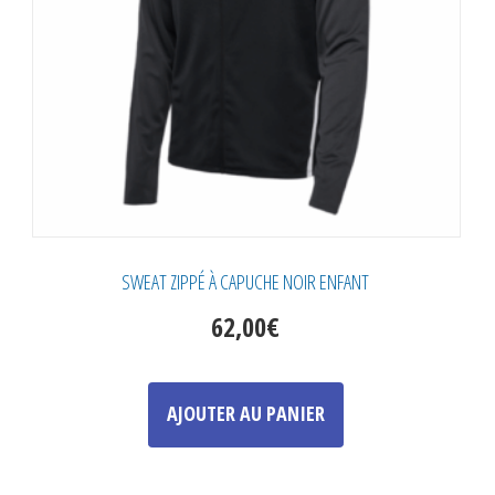
SWEAT ZIPPÉ À CAPUCHE NOIR ENFANT
62,00
€
Ce
produit
AJOUTER AU PANIER
a
plusieurs