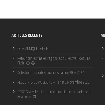
ARTICLES RÉCENTS
ME
COMMUNIQUÉ OFFICIEL
Retour sur les finales régionales du Festival Foot U13
Pitch ! ⚪ 🔵
Détections et portes ouvertes saison 2026-2027
RÉSULTATS DU WEEK-END – 1er et 2 Novembre 2025
SSSC Granville : Une soirée inoubliable au stade de la
Beaujoire ! ⚽