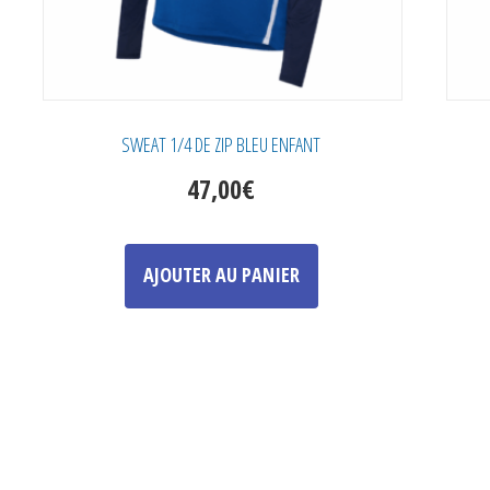
SWEAT 1/4 DE ZIP BLEU ENFANT
47,00
€
Ce
produit
AJOUTER AU PANIER
a
plusieurs
variations.
Les
options
peuvent