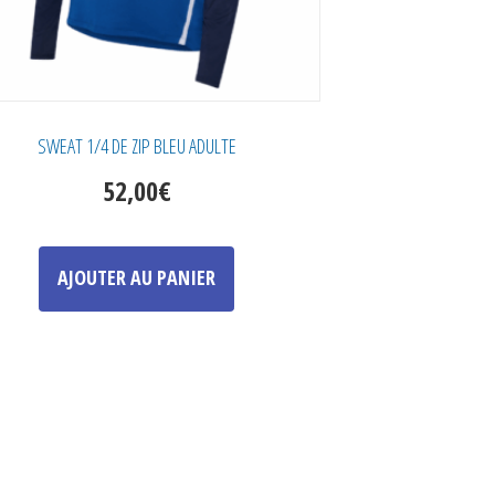
SWEAT 1/4 DE ZIP BLEU ADULTE
52,00
€
Ce
produit
AJOUTER AU PANIER
a
plusieurs
variations.
Les
options
peuvent