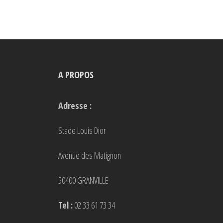
plusieurs
variations.
Les
options
peuvent
A PROPOS
être
choisies
Adresse :
sur
la
Stade Louis Dior
page
Avenue des Matignon
du
produit
50400 GRANVILLE
Tel :
02 33 61 73 34