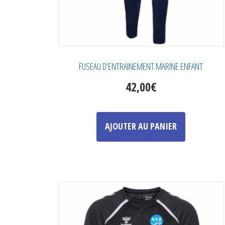
FUSEAU D’ENTRAINEMENT MARINE ENFANT
42,00
€
Ce
produit
AJOUTER AU PANIER
a
plusieurs
variations.
Les
options
peuvent