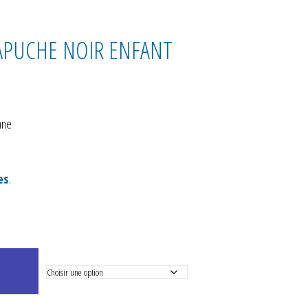
CAPUCHE NOIR ENFANT
nne
es
.