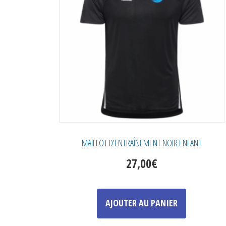
être
choisies
sur
la
page
du
produit
MAILLOT D’ENTRAÎNEMENT NOIR ENFANT
27,00
€
Ce
produit
AJOUTER AU PANIER
a