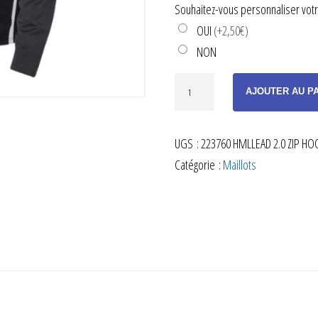
Souhaitez-vous personnaliser votre
OUI
(+2,50€)
NON
quantité
AJOUTER AU P
de
SWEAT
UGS :
223760 HMLLEAD 2.0 ZIP HOO
ZIPPÉ
Catégorie :
Maillots
À
CAPUCHE
NOIR
ENFANT