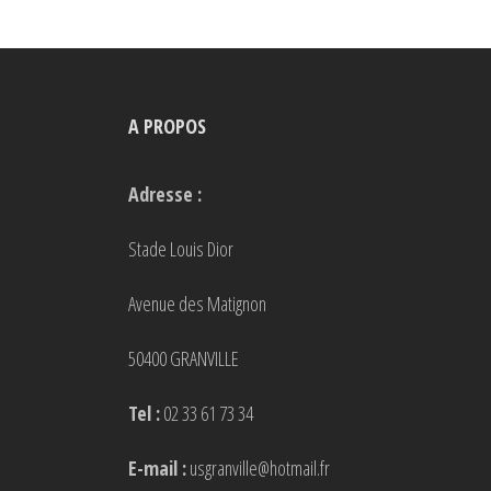
variations.
Les
options
peuvent
A PROPOS
être
choisies
Adresse :
sur
la
Stade Louis Dior
page
Avenue des Matignon
du
produit
50400 GRANVILLE
Tel :
02 33 61 73 34
E-mail :
usgranville@hotmail.fr