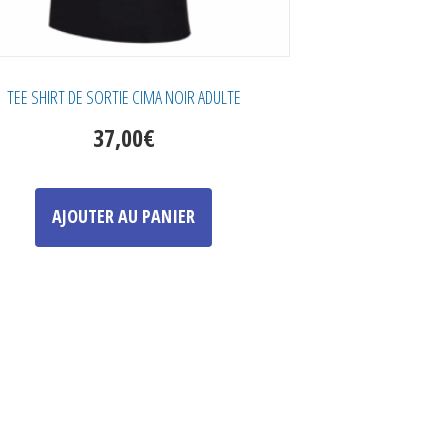
TEE SHIRT DE SORTIE CIMA NOIR ADULTE
37,00
€
Ce
produit
AJOUTER AU PANIER
a
plusieurs
variations.
Les
options
peuvent
être