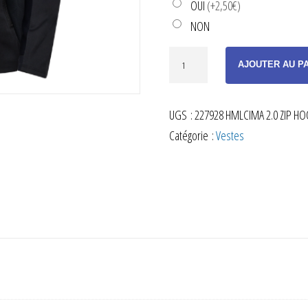
OUI
(+2,50€)
NON
quantité
AJOUTER AU P
de
VESTE
UGS :
227928 HMLCIMA 2.0 ZIP HO
À
Catégorie :
Vestes
CAPUCHE
DE
SORTIE
CIMA
NOIR
ADULTE