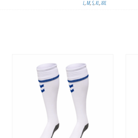
L
,
M
,
S
,
XL
,
XXL