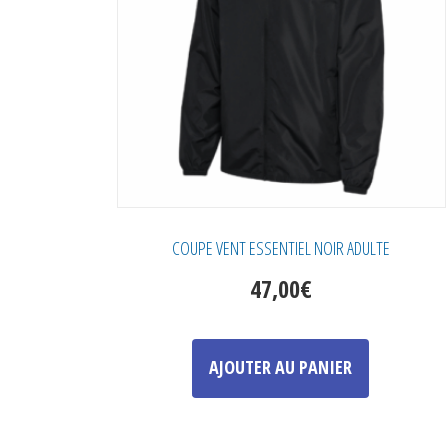
choisies
sur
la
page
du
produit
COUPE VENT ESSENTIEL NOIR ADULTE
47,00
€
Ce
produit
AJOUTER AU PANIER
a
plusieurs