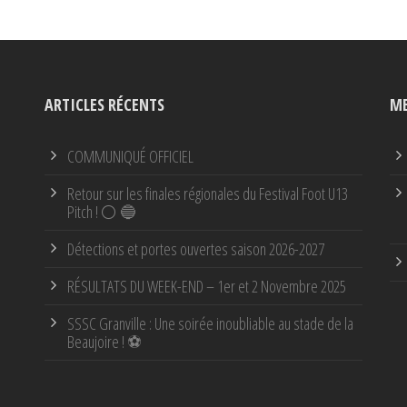
ARTICLES RÉCENTS
ME
COMMUNIQUÉ OFFICIEL
Retour sur les finales régionales du Festival Foot U13
Pitch ! ⚪ 🔵
Détections et portes ouvertes saison 2026-2027
RÉSULTATS DU WEEK-END – 1er et 2 Novembre 2025
SSSC Granville : Une soirée inoubliable au stade de la
Beaujoire ! ⚽