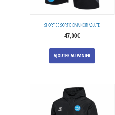
SHORT DE SORTIE CIMA NOIR ADULTE
47,00
€
Ce
produit
AJOUTER AU PANIER
a
plusieurs
variations.
Les
options
peuvent
être