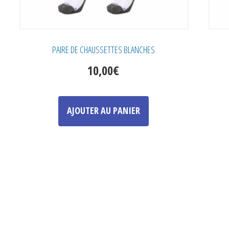
PAIRE DE CHAUSSETTES BLANCHES
10,00
€
Ce
produit
AJOUTER AU PANIER
a
plusieurs
variations.
Les
options
peuvent
être