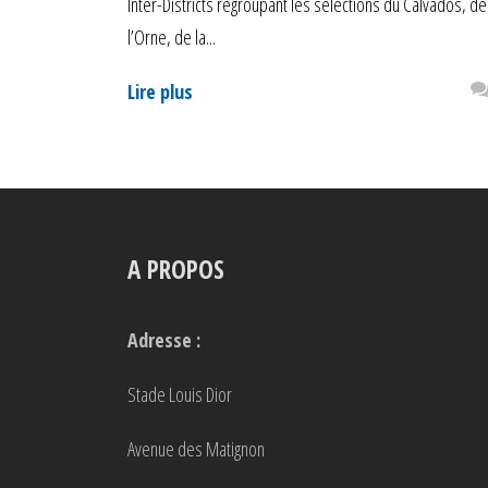
Inter-Districts regroupant les sélections du Calvados, de
l’Orne, de la...
Lire plus
A PROPOS
Adresse :
Stade Louis Dior
Avenue des Matignon