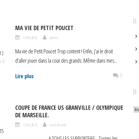
MA VIE DE PETIT POUCET
13 Fév 2016
admin
Ma vie de Petit Poucet Trop content ! Enfin, j’ai le droit
 )
d’aller jouer dans la cour des grands. Même dans mes...
0
0
Lire plus
COUPE DE FRANCE US GRANVILLE / OLYMPIQUE
Arc
DE MARSEILLE.
13 Fév 2016
Louis Briand
U15
A TOUS LES SUPPORTERS Toutes les