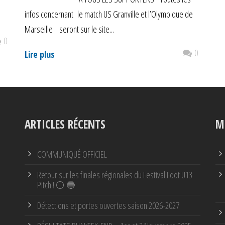
infos concernant le match US Granville et l’Olympique de
Marseille seront sur le site...
0
0
Lire plus
ARTICLES RÉCENTS
M
COMMUNIQUÉ OFFICIEL
Retour sur les finales régionales du Festival Foot U13
Pitch ! ⚪ 🔵
Détections et portes ouvertes saison 2026-2027