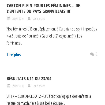
CARTON PLEIN POUR LES FÉMININES …DE
L’ENTENTE DU PAYS GRANVILLAIS !!!
23 Avr 2016
Louis Briand
Nos féminines U15 en déplaçement à Carentan se sont imposées
4 à 3 , buts de Pauline(1) Gabrielle(2) et Justine(1). Les
féminines...
0
Lire plus
RÉSULTATS U11 DU 23/04
23 Avr 2016
Louis Briand
U11 A – COUTANCES A : 2 – 3 Déception logique des enfants à
l’issue du match, face à une belle équipe...