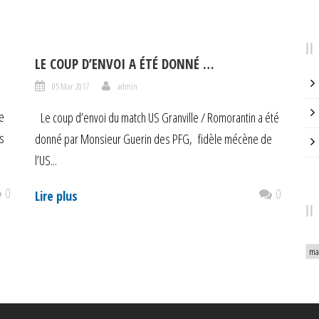
LE COUP D’ENVOI A ÉTÉ DONNÉ …
05 Mar 2017
admin
e
Le coup d’envoi du match US Granville / Romorantin a été
s
donné par Monsieur Guerin des PFG, fidèle mécène de
l’US...
0
0
Lire plus
Arc