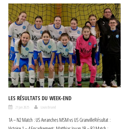
LES RÉSULTATS DU WEEK-END
21 Jan 2025
Louis Briand
1A – N2 Match : US Avranches MSM vs US GranvilleRésultat :
Victoire 1 – 4 Encadrement : Matthias Jouan 1B – R2 Match :...