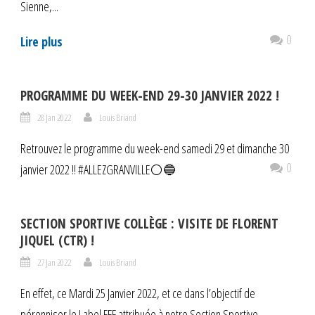
Sienne,...
0
Lire plus
PROGRAMME DU WEEK-END 29-30 JANVIER 2022 !
28 Jan 2022
Louis Briand
Retrouvez le programme du week-end samedi 29 et dimanche 30
0
janvier 2022 !! #ALLEZGRANVILLE⚪️🔵
SECTION SPORTIVE COLLÈGE : VISITE DE FLORENT
JIQUEL (CTR) !
27 Jan 2022
Louis Briand
En effet, ce Mardi 25 Janvier 2022, et ce dans l’objectif de
pérenniser le Label FFF attribuée à notre Section Sportive