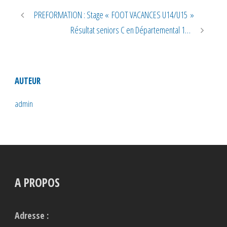
PREFORMATION : Stage « FOOT VACANCES U14/U15 »
Résultat seniors C en Départemental 1…
AUTEUR
admin
A PROPOS
Adresse :