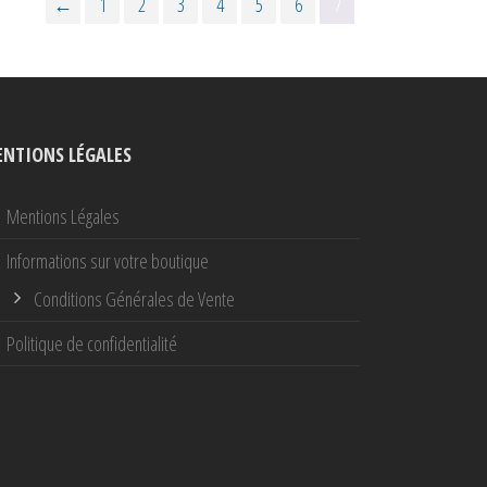
←
1
2
3
4
5
6
7
NTIONS LÉGALES
Mentions Légales
Informations sur votre boutique
Conditions Générales de Vente
Politique de confidentialité