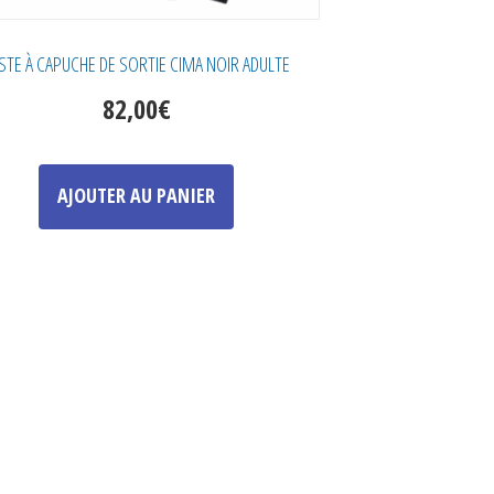
STE À CAPUCHE DE SORTIE CIMA NOIR ADULTE
82,00
€
Ce
produit
AJOUTER AU PANIER
a
plusieurs
variations.
Les
options
peuvent
être
choisies
sur