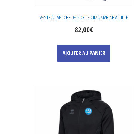
VESTE À CAPUCHE DE SORTIE CIMA MARINE ADULTE
82,00
€
Ce
produit
AJOUTER AU PANIER
a
plusieurs
variations.
Les
options
peuvent
être
choisies
sur