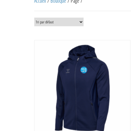
Accueil
/
Boutique
/ Page 7