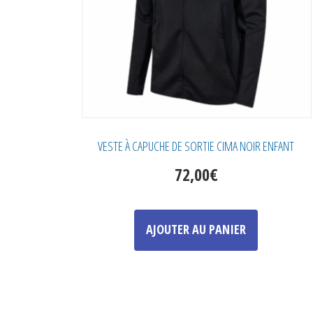
la
page
du
produit
VESTE À CAPUCHE DE SORTIE CIMA NOIR ENFANT
72,00
€
Ce
produit
AJOUTER AU PANIER
a
plusieurs
variations.
Les