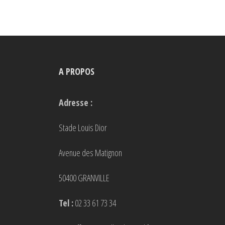
options
peuvent
être
choisies
A PROPOS
sur
la
Adresse :
page
du
Stade Louis Dior
produit
Avenue des Matignon
50400 GRANVILLE
Tel :
02 33 61 73 34