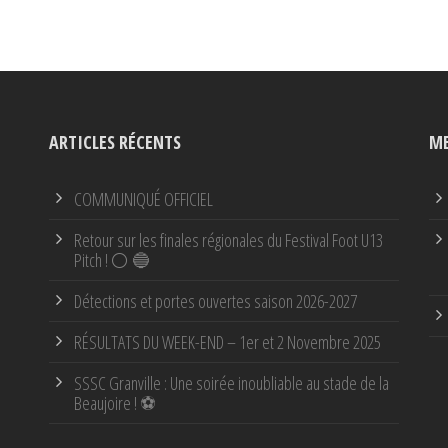
ARTICLES RÉCENTS
ME
COMMUNIQUÉ OFFICIEL
Retour sur les finales régionales du Festival Foot U13
Pitch ! ⚪ 🔵
Détections et portes ouvertes saison 2026-2027
RÉSULTATS DU WEEK-END – 1er et 2 Novembre 2025
SSSC Granville : Une soirée inoubliable au stade de la
Beaujoire ! ⚽