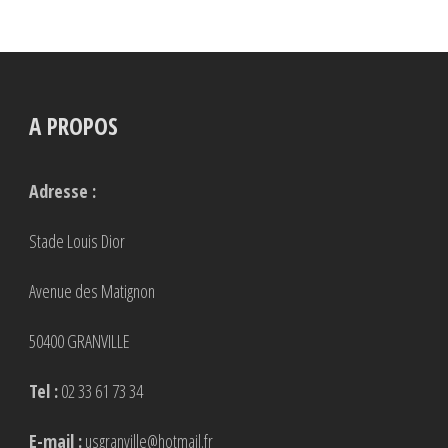
A PROPOS
Adresse :
Stade Louis Dior
Avenue des Matignon
50400 GRANVILLE
Tel :
02 33 61 73 34
E-mail :
usgranville@hotmail.fr