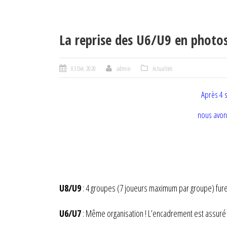
La reprise des U6/U9 en photos
03 Déc 2020
admin
Actualités
Après 4 
nous avons
U8/U9
: 4 groupes (7 joueurs maximum par groupe) fu
U6/U7
: Même organisation ! L’encadrement est assuré