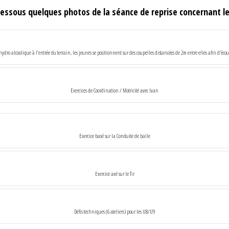
-dessous quelques photos de la séance de reprise concernant le
hydro alcoolique à l’entrée du terrain, les jeunes se positionnent sur des coupelles distancées de 2m entre elles afin d’écou
Exercices de Coordination / Motricité avec Ivan
Exercice basé sur la Conduite de balle
Exercice axé sur le Tir
Défis techniques (6 ateliers) pour les U8/U9