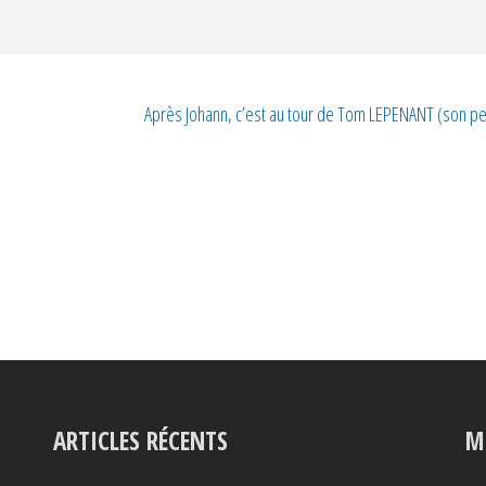
Après Johann, c’est au tour de Tom LEPENANT (son pet
ARTICLES RÉCENTS
M