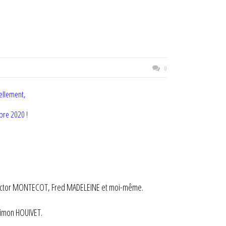
0
ellement,
mbre 2020 !
, Victor MONTECOT, Fred MADELEINE et moi-même.
Simon HOUIVET.