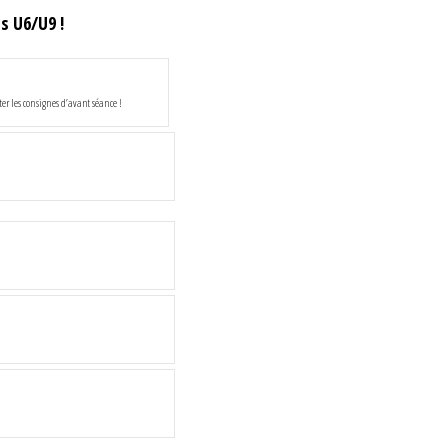
s U6/U9 !
ter les consignes d’avant séance !