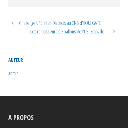
Challenge U15 Inter-Districts au CNS d’HOULGATE
Les ramasseurs de ballons de l’US Granville…
AUTEUR
admin
A PROPOS