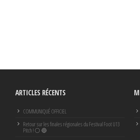
ARTICLES RÉCENTS
M
COMMUNIQUÉ OFFICIEL
Retour sur les finales régionales du Festival Foot U13
Pitch ! ⚪ 🔵