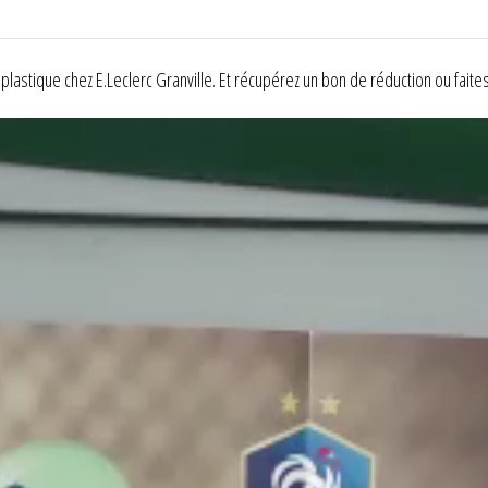
astique chez E.Leclerc Granville. Et récupérez un bon de réduction ou faite