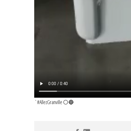
`#AllezGranville ⚪️🔵