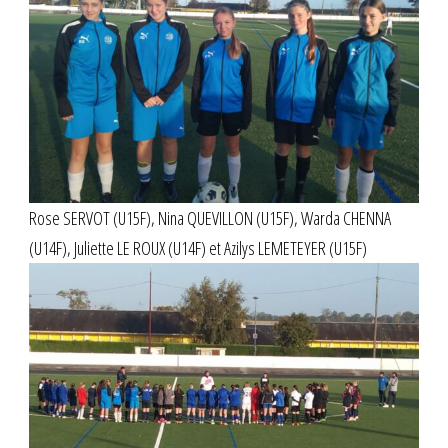
Rose SERVOT (U15F), Nina QUEVILLON (U15F), Warda CHENNA
(U14F), Juliette LE ROUX (U14F) et Azilys LEMETEYER (U15F)