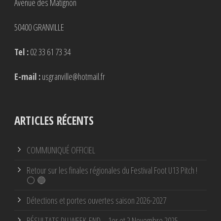
Avenue des Matignon
50400 GRANVILLE
Tel :
02 33 61 73 34
E-mail :
usgranville@hotmail.fr
ARTICLES RÉCENTS
COMMUNIQUÉ OFFICIEL
Retour sur les finales régionales du Festival Foot U13 Pitch !
⚪ 🔵
Détections et portes ouvertes saison 2026-2027
RÉSULTATS DU WEEK-END – 1er et 2 Novembre 2025