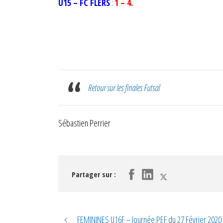
U15 – FC FLERS
:
1 – 4.
Retour sur les finales Futsal
Sébastien Perrier
Partager sur :
FEMININES U16F – Journée PEF du 27 Février 2020