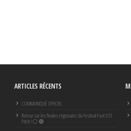
ARTICLES RÉCENTS
M
COMMUNIQUÉ OFFICIEL
Retour sur les finales régionales du Festival Foot U13
Pitch ! ⚪ 🔵