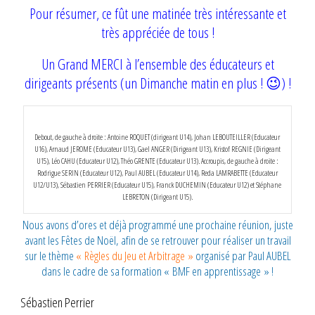
Pour résumer, ce fût une matinée très intéressante et
très appréciée de tous !
Un Grand MERCI à l’ensemble des éducateurs et
dirigeants présents (un Dimanche matin en plus ! 😉) !
Debout, de gauche à droite : Antoine ROQUET (dirigeant U14), Johan LEBOUTEILLER (Educateur
U16), Arnaud JEROME (Educateur U13), Gael ANGER (Dirigeant U13), Kristof REGNIE (Dirigeant
U15), Léo CAHU (Educateur U12), Théo GRENTE (Educateur U13). Accroupis, de gauche à droite :
Rodrigue SERIN (Educateur U12), Paul AUBEL (Educateur U14), Reda LAMRABETTE (Educateur
U12/U13), Sébastien PERRIER (Educateur U15), Franck DUCHEMIN (Educateur U12) et Stéphane
LEBRETON (Dirigeant U15).
Nous avons d’ores et déjà programmé une prochaine réunion, juste
avant les Fêtes de Noël, afin de se retrouver pour réaliser un travail
sur le thème
« Règles du Jeu et Arbitrage »
organisé par Paul AUBEL
dans le cadre de sa formation « BMF en apprentissage » !
Sébastien Perrier