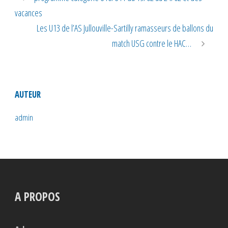
vacances
Les U13 de l’AS Jullouville-Sartilly ramasseurs de ballons du
match USG contre le HAC…
AUTEUR
admin
A PROPOS