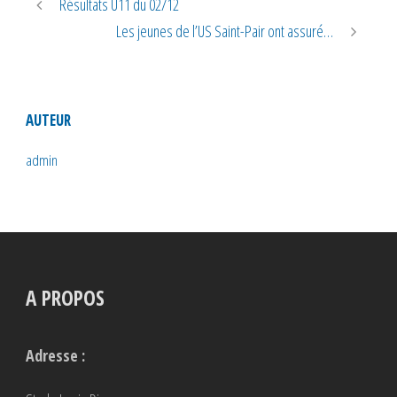
Résultats U11 du 02/12
Les jeunes de l’US Saint-Pair ont assuré…
AUTEUR
admin
A PROPOS
Adresse :