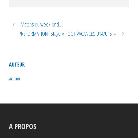
Matchs du week-end….
PREFORMATION : Stage « FOOT VACANCES U14/U15 »
AUTEUR
admin
A PROPOS