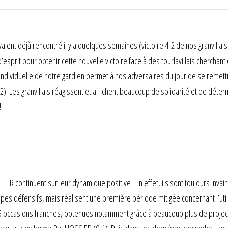
ient déjà rencontré il y a quelques semaines (victoire 4-2 de nos granvillai
d’esprit pour obtenir cette nouvelle victoire face à des tourlavillais cherchan
r individuelle de notre gardien permet à nos adversaires du jour de se remettr
). Les granvillais réagissent et affichent beaucoup de solidarité et de déte
!
ER continuent sur leur dynamique positive ! En effet, ils sont toujours invai
ipes défensifs, mais réalisent une première période mitigée concernant l’util
 5 occasions franches, obtenues notamment grâce à beaucoup plus de projectio