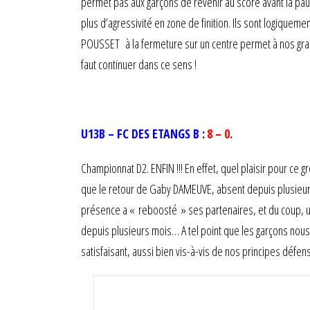
permet pas aux garçons de revenir au score avant la pa
plus d’agressivité en zone de finition. Ils sont logiqu
POUSSET à la fermeture sur un centre permet à nos granvi
faut continuer dans ce sens !
U13B – FC DES ETANGS B :
8 – 0.
Championnat D2. ENFIN !!! En effet, quel plaisir pour ce gr
que le retour de Gaby DAMEUVE, absent depuis plusieur
présence a « reboosté » ses partenaires, et du coup, u
depuis plusieurs mois… A tel point que les garçons nous 
satisfaisant, aussi bien vis-à-vis de nos principes défensi