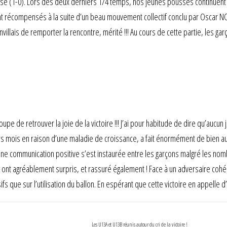
use (1-0). Lors des deux derniers 1/4 temps, nos jeunes pousses continuent 
ement récompensés à la suite d’un beau mouvement collectif conclu par Oscar 
llais de remporter la rencontre, mérité !!! Au cours de cette partie, les gar
oupe de retrouver la joie de la victoire !!! J’ai pour habitude de dire qu’aucu
s mois en raison d’une maladie de croissance, a fait énormément de bien a
ne communication positive s’est instaurée entre les garçons malgré les no
ont agréablement surpris, et rassuré également ! Face à un adversaire cohéren
fs que sur l’utilisation du ballon. En espérant que cette victoire en appelle d’
Les U13A et U13B réunis autour du cri de la victoire !