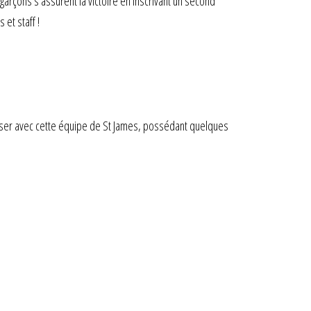
arçons s’assurent la victoire en inscrivant un second
 et staff !
iser avec cette équipe de St James, possédant quelques