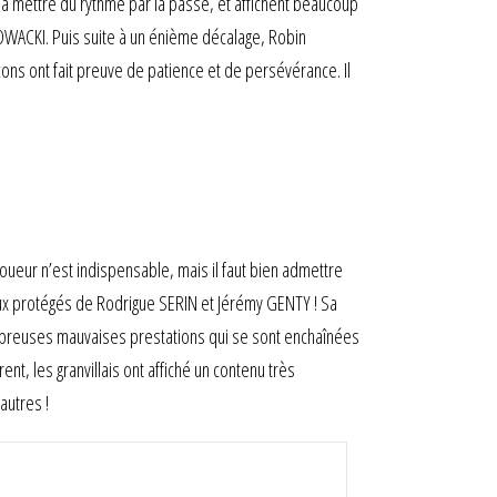
à mettre du rythme par la passe, et affichent beaucoup
NOWACKI. Puis suite à un énième décalage, Robin
çons ont fait preuve de patience et de persévérance. Il
n joueur n’est indispensable, mais il faut bien admettre
ux protégés de Rodrigue SERIN et Jérémy GENTY ! Sa
mbreuses mauvaises prestations qui se sont enchaînées
t, les granvillais ont affiché un contenu très
autres !