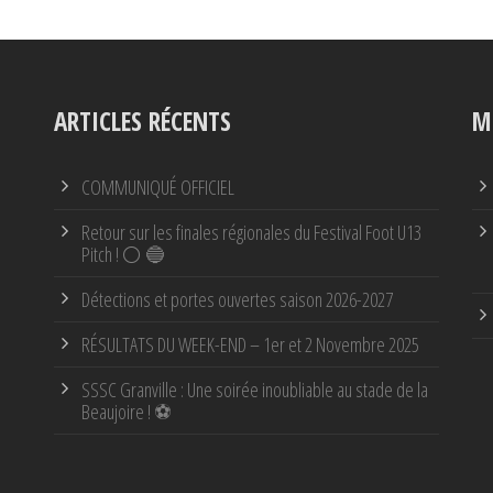
ARTICLES RÉCENTS
M
COMMUNIQUÉ OFFICIEL
Retour sur les finales régionales du Festival Foot U13
Pitch ! ⚪ 🔵
Détections et portes ouvertes saison 2026-2027
RÉSULTATS DU WEEK-END – 1er et 2 Novembre 2025
SSSC Granville : Une soirée inoubliable au stade de la
Beaujoire ! ⚽