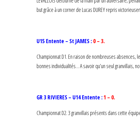
LEVALLOIS détourné de la main par un adversaire, pénalt
but grâce à un corner de Lucas DUREY repris victorieusemen
U15 Entente – St JAMES :
0 – 3.
Championnat D1. En raison de nombreuses absences, les
bonnes individualités… A savoir qu’un seul granvillais, n
GR 3 RIVIERES – U14 Entente :
1 – 0.
Championnat D2. 3 granvillais présents dans cette équip