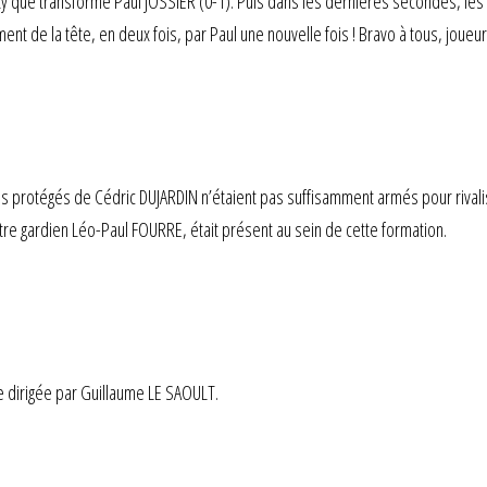
y que transforme Paul JOSSIER (0-1). Puis dans les dernières secondes, les g
t de la tête, en deux fois, par Paul une nouvelle fois ! Bravo à tous, joueurs
 protégés de Cédric DUJARDIN n’étaient pas suffisamment armés pour rival
otre gardien Léo-Paul FOURRE, était présent au sein de cette formation.
e dirigée par Guillaume LE SAOULT.