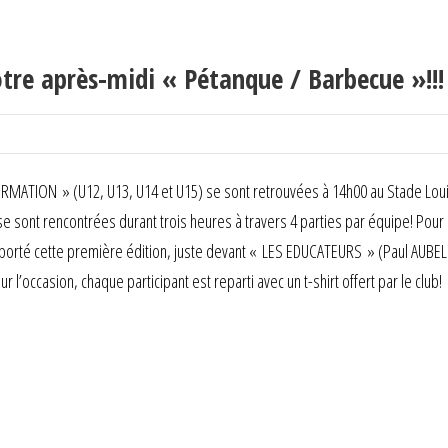
re après-midi « Pétanque / Barbecue »!!!
ORMATION » (U12, U13, U14 et U15) se sont retrouvées à 14h00 au Stade Louis 
 se sont rencontrées durant trois heures à travers 4 parties par équipe! Pou
rté cette première édition, juste devant « LES EDUCATEURS » (Paul AUBEL
’occasion, chaque participant est reparti avec un t-shirt offert par le club!