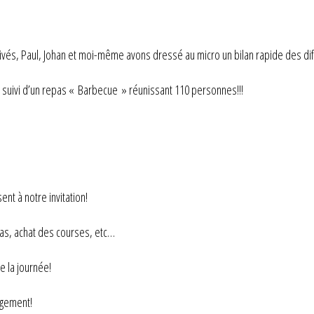
rrivés, Paul, Johan et moi-même avons dressé au micro un bilan rapide des d
, suivi d’un repas « Barbecue » réunissant 110 personnes!!!
nt à notre invitation!
pas, achat des courses, etc…
de la journée!
ngement!