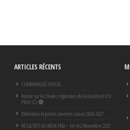
ARTICLES RÉCENTS
M
COMMUNIQUÉ OFFICIEL
Retour sur les finales régionales du Festival Foot U13
Pitch ! ⚪ 🔵
Détections et portes ouvertes saison 2026-2027
RÉSULTATS DU WEEK-END – 1er et 2 Novembre 2025