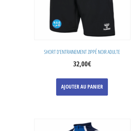
SHORT D’ENTRAINEMENT ZIPPÉ NOIR ADULTE
32,00
€
Ce
produit
AJOUTER AU PANIER
a
plusieurs
variations.
Les
options