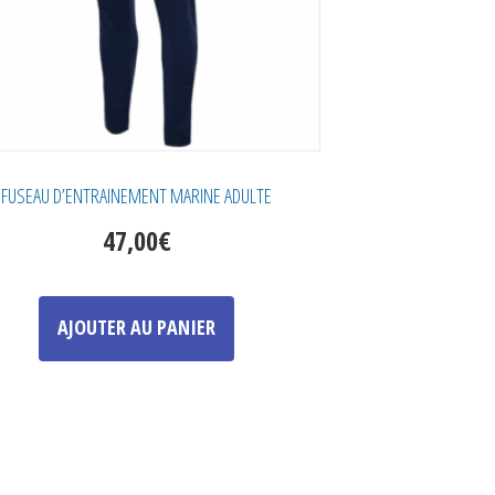
FUSEAU D’ENTRAINEMENT MARINE ADULTE
47,00
€
Ce
produit
AJOUTER AU PANIER
a
plusieurs
variations.
Les
options