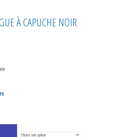
UE À CAPUCHE NOIR
nne
es
.