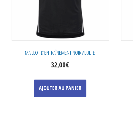
MAILLOT D’ENTRAÎNEMENT NOIR ADULTE
32,00
€
Ce
produit
AJOUTER AU PANIER
a
plusieurs
variations.
Les
options