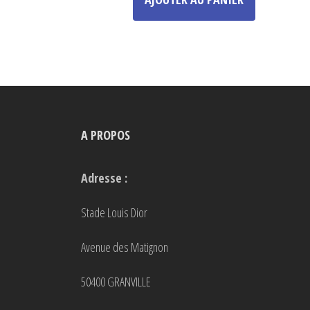
a
plusieurs
variations.
Les
options
peuvent
A PROPOS
être
choisies
Adresse :
sur
la
Stade Louis Dior
page
Avenue des Matignon
du
produit
50400 GRANVILLE