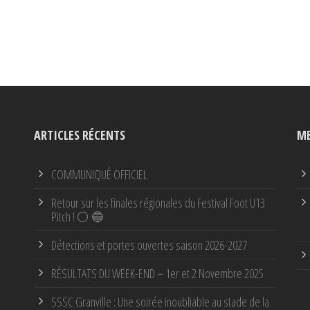
ARTICLES RÉCENTS
ME
COMMUNIQUÉ OFFICIEL
Retour sur les finales régionales du Festival Foot U13
Pitch ! ⚪ 🔵
Détections et portes ouvertes saison 2026-2027
RÉSULTATS DU WEEK-END – 1er et 2 Novembre 2025
SSSC Granville : Une soirée inoubliable au stade de la