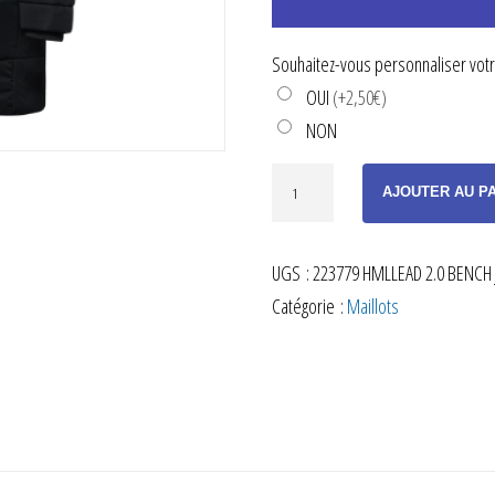
Souhaitez-vous personnaliser votre
OUI
(+2,50€)
NON
quantité
AJOUTER AU P
de
DOUDOUNE
UGS :
223779 HMLLEAD 2.0 BENCH 
LONGUE
Catégorie :
Maillots
À
CAPUCHE
NOIR
ENFANT