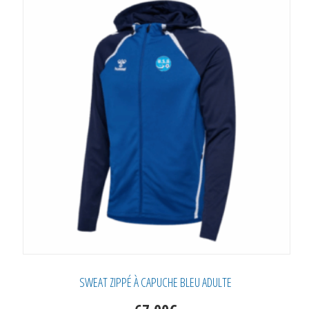
Les
options
peuvent
être
choisies
sur
la
page
du
produit
SWEAT ZIPPÉ À CAPUCHE BLEU ADULTE