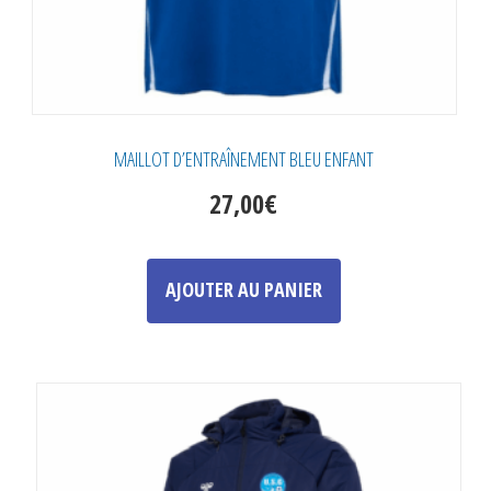
produit
MAILLOT D’ENTRAÎNEMENT BLEU ENFANT
27,00
€
Ce
produit
AJOUTER AU PANIER
a
plusieurs
variations.
Les
options
peuvent