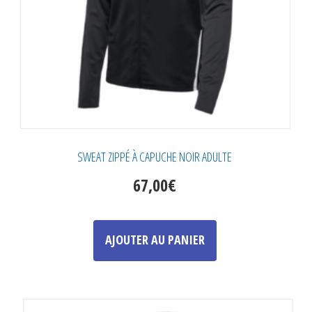
SWEAT ZIPPÉ À CAPUCHE NOIR ADULTE
67,00
€
Ce
produit
AJOUTER AU PANIER
a
plusieurs
variations.