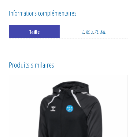
Informations complémentaires
L
,
M
,
S
,
XL
,
XXL
Taille
Produits similaires