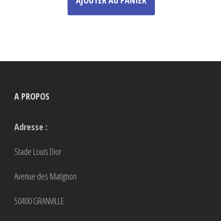
a
plusieurs
variations.
Les
options
peuvent
A PROPOS
être
choisies
Adresse :
sur
la
Stade Louis Dior
page
Avenue des Matignon
du
produit
50400 GRANVILLE