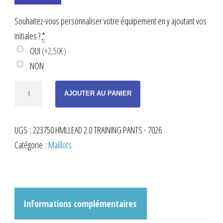
Souhaitez-vous personnaliser votre équipement en y ajoutant vos
initiales ?
*
OUI
(+2,50€)
NON
quantité
AJOUTER AU PANIER
de
FUSEAU
UGS :
223750 HMLLEAD 2.0 TRAINING PANTS - 7026
D'ENTRAINEMENT
Catégorie :
Maillots
MARINE
ADULTE
Informations complémentaires