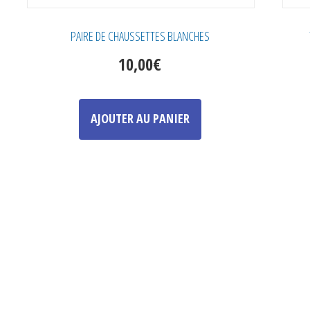
PAIRE DE CHAUSSETTES BLANCHES
10,00
€
Ce
produit
AJOUTER AU PANIER
a
plusieurs
variations.
Les
options
peuvent
être
choisies
sur