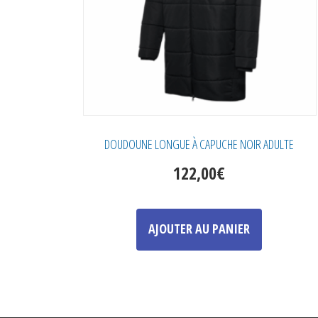
la
page
du
produit
DOUDOUNE LONGUE À CAPUCHE NOIR ADULTE
122,00
€
Ce
produit
AJOUTER AU PANIER
a
plusieurs
variations.
Les