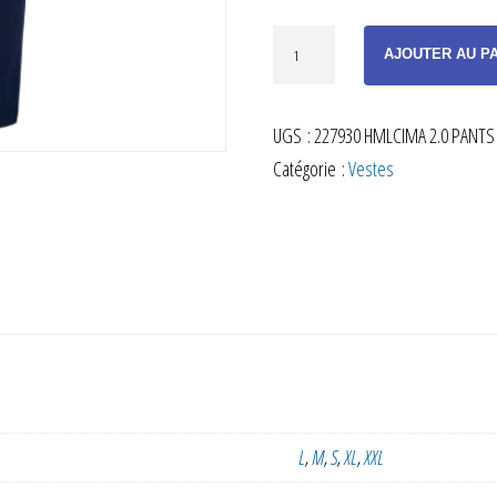
quantité
AJOUTER AU P
de
PANTALON
UGS :
227930 HMLCIMA 2.0 PANTS 
DE
Catégorie :
Vestes
SORTIE
CIMA
MARINE
ADULTE
L
,
M
,
S
,
XL
,
XXL