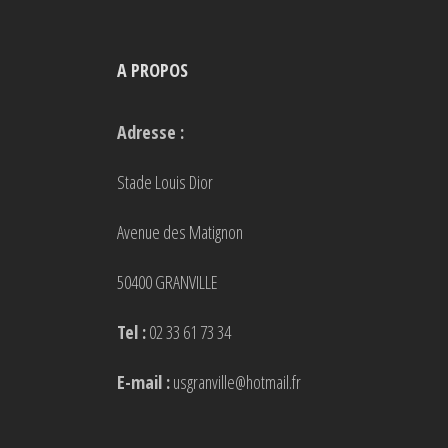
options
peuvent
A PROPOS
être
choisies
Adresse :
sur
la
Stade Louis Dior
page
Avenue des Matignon
du
produit
50400 GRANVILLE
Tel :
02 33 61 73 34
E-mail :
usgranville@hotmail.fr