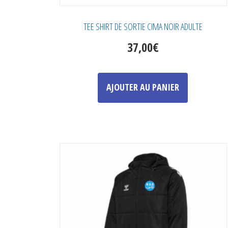
TEE SHIRT DE SORTIE CIMA NOIR ADULTE
37,00
€
Ce
produit
AJOUTER AU PANIER
a
plusieurs
variations.
Les
options
peuvent
être
choisies
sur