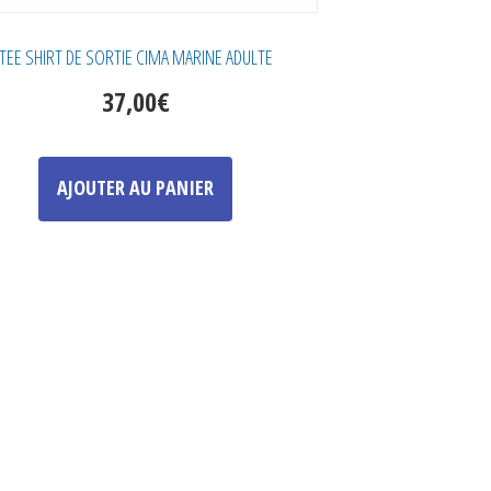
TEE SHIRT DE SORTIE CIMA MARINE ADULTE
37,00
€
Ce
produit
AJOUTER AU PANIER
a
plusieurs
variations.
Les
options
peuvent
être
choisies
sur