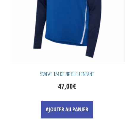
sur
la
page
du
produit
SWEAT 1/4 DE ZIP BLEU ENFANT
47,00
€
Ce
produit
AJOUTER AU PANIER
a
plusieurs