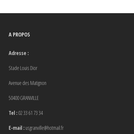
variations.
Les
options
peuvent
A PROPOS
être
choisies
Adresse :
sur
la
Stade Louis Dior
page
Avenue des Matignon
du
produit
50400 GRANVILLE
Tel :
02 33 61 73 34
E-mail :
usgranville@hotmail.fr