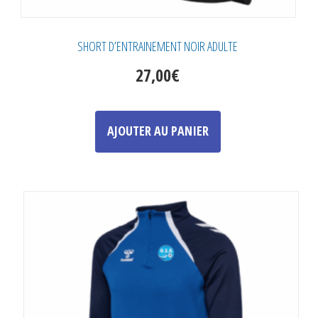
SHORT D’ENTRAINEMENT NOIR ADULTE
27,00
€
Ce
produit
AJOUTER AU PANIER
a
plusieurs
variations.
Les
options
peuvent
être
choisies