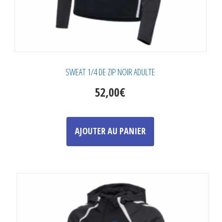
SWEAT 1/4 DE ZIP NOIR ADULTE
52,00
€
Ce
produit
AJOUTER AU PANIER
a
plusieurs
variations.
Les
options
peuvent