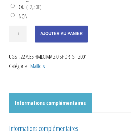
OUI
(+2,50€)
NON
quantité
AJOUTER AU PANIER
de
SHORT
UGS :
227935 HMLCIMA 2.0 SHORTS - 2001
DE
Catégorie :
Maillots
SORTIE
CIMA
NOIR
ENFANT
Informations complémentaires
Informations complémentaires