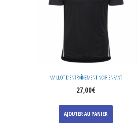
choisies
sur
la
page
du
produit
MAILLOT D’ENTRAÎNEMENT NOIR ENFANT
27,00
€
Ce
produit
AJOUTER AU PANIER
a
plusieurs