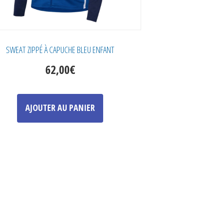
SWEAT ZIPPÉ À CAPUCHE BLEU ENFANT
62,00
€
Ce
produit
AJOUTER AU PANIER
a
plusieurs
variations.
Les
options
peuvent
être