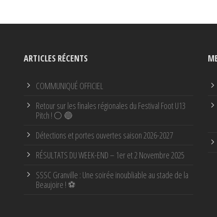
ARTICLES RÉCENTS
ME
COMMUNIQUÉ OFFICIEL
Retour sur les finales régionales du Festival Foot U13
Pitch ! ⚪ 🔵
Détections et portes ouvertes saison 2026-2027
RÉSULTATS DU WEEK-END – 1er et 2 Novembre 2025
SSSC Granville : Une soirée inoubliable au stade de la
Beaujoire ! ⚽