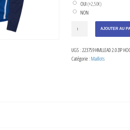
OUI
(+2,50€)
NON
quantité
AJOUTER AU P
de
SWEAT
UGS :
223759 HMLLEAD 2.0 ZIP HOO
ZIPPÉ
Catégorie :
Maillots
À
CAPUCHE
BLEU
ADULTE