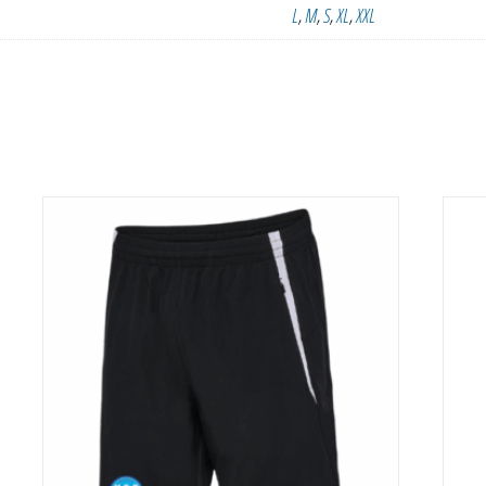
L
,
M
,
S
,
XL
,
XXL