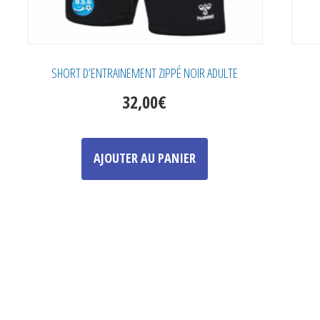
SHORT D’ENTRAINEMENT ZIPPÉ NOIR ADULTE
32,00
€
Ce
produit
AJOUTER AU PANIER
a
plusieurs
variations.
Les
options
peuvent
être