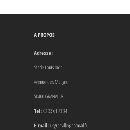
variations.
Les
options
peuvent
A PROPOS
être
choisies
Adresse :
sur
la
Stade Louis Dior
page
Avenue des Matignon
du
produit
50400 GRANVILLE
Tel :
02 33 61 73 34
E-mail :
usgranville@hotmail.fr