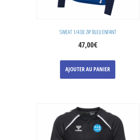
SWEAT 1/4 DE ZIP BLEU ENFANT
47,00
€
Ce
produit
AJOUTER AU PANIER
a
plusieurs
variations.
Les
options
peuvent
être