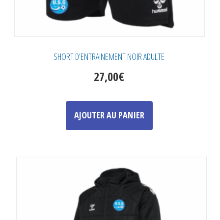
SHORT D’ENTRAINEMENT NOIR ADULTE
27,00
€
Ce
produit
AJOUTER AU PANIER
a
plusieurs
variations.
Les
options
peuvent
être