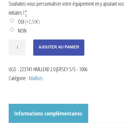
Souhaitez-vous personnaliser votre équipement en y ajoutant vos
initiales ?
*
OUI
(+2,50€)
NON
quantité
AJOUTER AU PANIER
de
MAILLOT
UGS :
223741 HMLLEAD 2.0 JERSEY S/S - 1006
D'ENTRAÎNEMENT
Catégorie :
Maillots
NOIR
ENFANT
Informations complémentaires