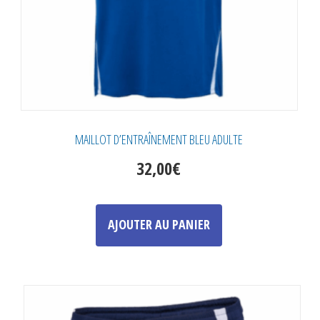
MAILLOT D’ENTRAÎNEMENT BLEU ADULTE
32,00
€
Ce
produit
AJOUTER AU PANIER
a
plusieurs
variations.
Les