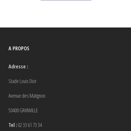
plusieurs
variations.
Les
options
peuvent
A PROPOS
être
choisies
Adresse :
sur
la
Stade Louis Dior
page
Avenue des Matignon
du
produit
50400 GRANVILLE
Tel :
02 33 61 73 34