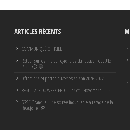
ARTICLES RÉCENTS
M
COMMUNIQUÉ OFFICIEL
Retour sur les finales régionales du Festival Foot U13
Pitch ! ⚪ 🔵
Détections et portes ouvertes saison 2026-2027
RÉSULTATS DU WEEK-END – 1er et 2 Novembre 2025
SSSC Granville : Une soirée inoubliable au stade de la
Beaujoire ! ⚽