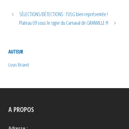
SÉLECTIONS/DÉTECTIONS : l’USG bien représentée !
Plateau U9 sous le signe du Carnaval de GRANVILLE !!!
AUTEUR
Louis Briand
A PROPOS
Adresse :