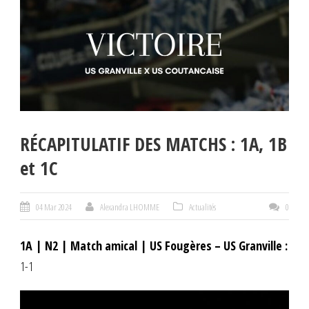
RÉCAPITULATIF DES MATCHS : 1A, 1B
et 1C
04 Mar 2024
Alexandra LHOMME
Actualités
0
1A | N2 | Match amical | US Fougères – US Granville :
1-1