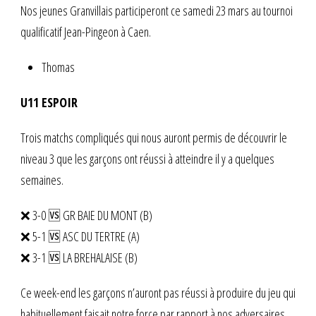
Nos jeunes Granvillais participeront ce samedi 23 mars au tournoi
qualificatif Jean-Pingeon à Caen.
Thomas
U11 ESPOIR
Trois matchs compliqués qui nous auront permis de découvrir le
niveau 3 que les garçons ont réussi à atteindre il y a quelques
semaines.
❌ 3-0 🆚 GR BAIE DU MONT (B)
❌ 5-1 🆚 ASC DU TERTRE (A)
❌ 3-1 🆚 LA BREHALAISE (B)
Ce week-end les garçons n’auront pas réussi à produire du jeu qui
habituellement faisait notre force par rapport à nos adversaires.