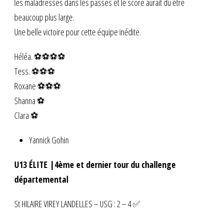
les maladresses dans les passes et le score aurait dû être
beaucoup plus large.
Une belle victoire pour cette équipe inédite.
Héléa. ⚽⚽⚽⚽
Tess. ⚽⚽⚽
Roxane ⚽⚽⚽
Shanna ⚽
Clara ⚽
Yannick Gohin
U13 ÉLITE |4ème et dernier tour du challenge
départemental
St HILAIRE VIREY LANDELLES – USG : 2 – 4 ✅