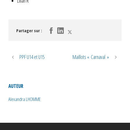
Lilian R
Partager sur :
PPF U14 et U15
Maillots « Carnaval »
AUTEUR
Alexandra LHOMME