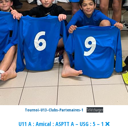
Tournoi-U13-Clubs-Partenaires-1
Télécharger
U11 A : Amical : ASPTT A – USG : 5 – 1 ❌