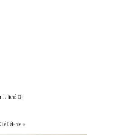
it affiché 👏
 Cité Détente »