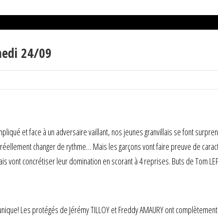
medi 24/09
liqué et face à un adversaire vaillant, nos jeunes granvillais se font surpr
s réellement changer de rythme… Mais les garçons vont faire preuve de cara
llais vont concrétiser leur domination en scorant à 4 reprises. Buts de Tom
nique! Les protégés de Jérémy TILLOY et Freddy AMAURY ont complètement ma