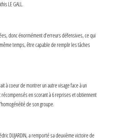
this LE GALL.
linées, donc énormément d’erreurs défensives, ce qui
en même temps, être capable de remplir les tâches
it à coeur de montrer un autre visage face à un
ent récompensés en scorant à 6 reprises et obtiennent
t l’homogénéité de son groupe.
édric DUJARDIN, a remporté sa deuxième victoire de