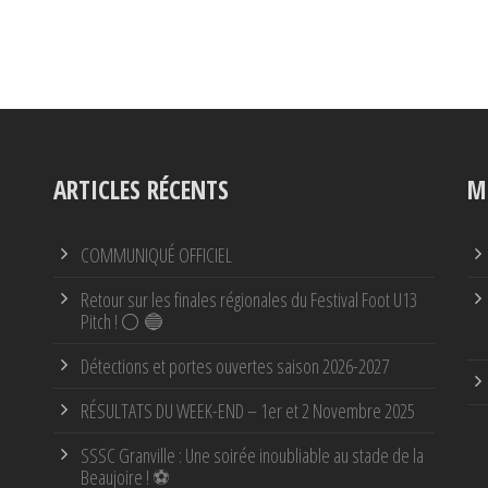
ARTICLES RÉCENTS
M
COMMUNIQUÉ OFFICIEL
Retour sur les finales régionales du Festival Foot U13
Pitch ! ⚪ 🔵
Détections et portes ouvertes saison 2026-2027
RÉSULTATS DU WEEK-END – 1er et 2 Novembre 2025
SSSC Granville : Une soirée inoubliable au stade de la
Beaujoire ! ⚽