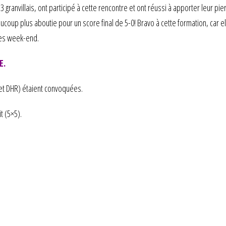
 granvillais, ont participé à cette rencontre et ont réussi à apporter leur pi
oup plus aboutie pour un score final de 5-0! Bravo à cette formation, car e
 les week-end.
E.
et DHR) étaient convoquées.
 (5×5).