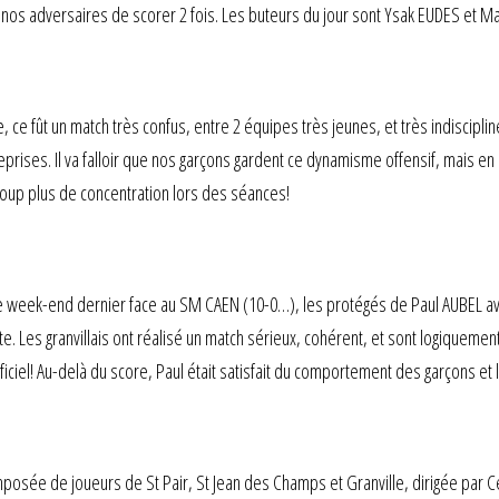
 nos adversaires de scorer 2 fois. Les buteurs du jour sont Ysak EUDES et Ma
, ce fût un match très confus, entre 2 équipes très jeunes, et très indiscip
reprises. Il va falloir que nos garçons gardent ce dynamisme offensif, mais 
coup plus de concentration lors des séances!
e week-end dernier face au SM CAEN (10-0…), les protégés de Paul AUBEL ava
te. Les granvillais ont réalisé un match sérieux, cohérent, et sont logiquem
ficiel! Au-delà du score, Paul était satisfait du comportement des garçons e
osée de joueurs de St Pair, St Jean des Champs et Granville, dirigée par C