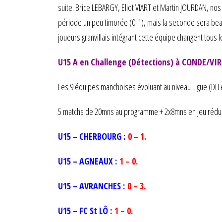
suite. Brice LEBARGY, Eliot VIART et Martin JOURDAN, nos 3
période un peu timorée (0-1), mais la seconde sera beauc
joueurs granvillais intégrant cette équipe changent tous
U15 A en Challenge (Détections) à CONDE/VIR
Les 9 équipes manchoises évoluant au niveau Ligue (DH 
5 matchs de 20mns au programme + 2x8mns en jeu réduit
U15 – CHERBOURG :
0 – 1.
U15 – AGNEAUX :
1 – 0.
U15 – AVRANCHES :
0 – 3.
U15 – FC St LÔ :
1 – 0.