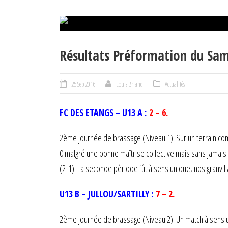
Résultats Préformation du Sa
25 Sep 2016
Louis Briand
Actualités
FC DES ETANGS – U13 A :
2 – 6.
2ème journée de brassage (Niveau 1). Sur un terrain comp
0 malgré une bonne maîtrise collective mais sans jamai
(2-1). La seconde pèriode fût à sens unique, nos granvi
U13 B – JULLOU/SARTILLY :
7 – 2.
2ème journée de brassage (Niveau 2). Un match à sens u