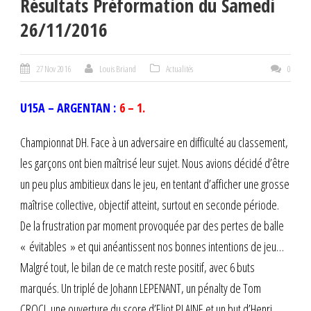
Résultats Préformation du Samedi
26/11/2016
27 Nov 2016
Louis Briand
Actualités
0
U15A – ARGENTAN :
6 – 1.
Championnat DH. Face à un adversaire en difficulté au classement,
les garçons ont bien maîtrisé leur sujet. Nous avions décidé d’être
un peu plus ambitieux dans le jeu, en tentant d’afficher une grosse
maîtrise collective, objectif atteint, surtout en seconde période.
De la frustration par moment provoquée par des pertes de balle
« évitables » et qui anéantissent nos bonnes intentions de jeu…
Malgré tout, le bilan de ce match reste positif, avec 6 buts
marqués. Un triplé de Johann LEPENANT, un pénalty de Tom
CROCI, une ouverture du score d’Eliot PLAINE et un but d’Henri