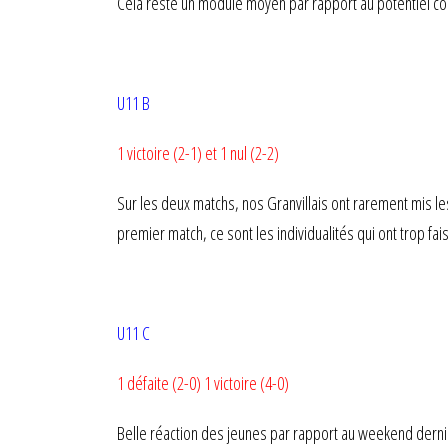
Cela reste un module moyen par rapport au potentiel col
U11 B
1 victoire (2-1) et 1 nul (2-2)
Sur les deux matchs, nos Granvillais ont rarement mis l
premier match, ce sont les individualités qui ont trop fais 
U11 C
1 défaite (2-0) 1 victoire (4-0)
Belle réaction des jeunes par rapport au weekend dernier