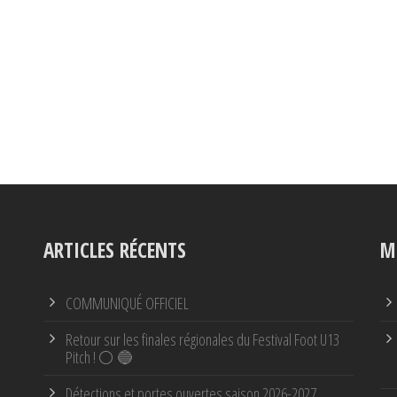
ARTICLES RÉCENTS
M
COMMUNIQUÉ OFFICIEL
Retour sur les finales régionales du Festival Foot U13
Pitch ! ⚪ 🔵
Détections et portes ouvertes saison 2026-2027