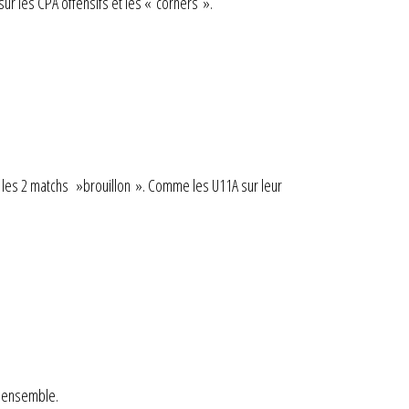
ur les CPA offensifs et les « corners ».
u les 2 matchs »brouillon ». Comme les U11A sur leur
s ensemble.