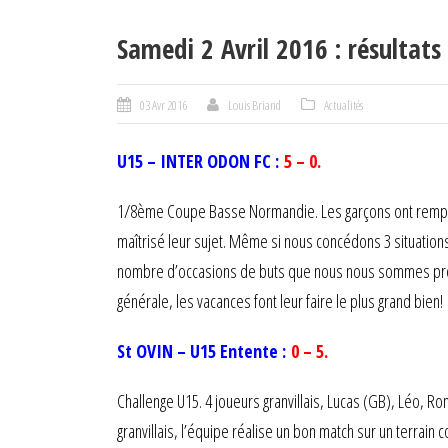
Samedi 2 Avril 2016 : résultat
03 Avr 2016
Louis Briand
Actualités
U15 – INTER ODON FC :
5 – 0.
1/8ème Coupe Basse Normandie. Les garçons ont rempli l’o
maîtrisé leur sujet. Même si nous concédons 3 situation
nombre d’occasions de buts que nous nous sommes procuré
générale, les vacances font leur faire le plus grand bien!
St OVIN – U15 Entente :
0 – 5.
Challenge U15. 4 joueurs granvillais, Lucas (GB), Léo, R
granvillais, l’équipe réalise un bon match sur un terrain