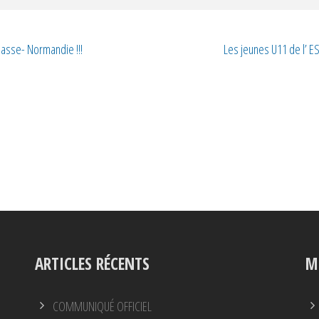
Basse- Normandie !!!
Les jeunes U11 de l’ 
ARTICLES RÉCENTS
M
COMMUNIQUÉ OFFICIEL