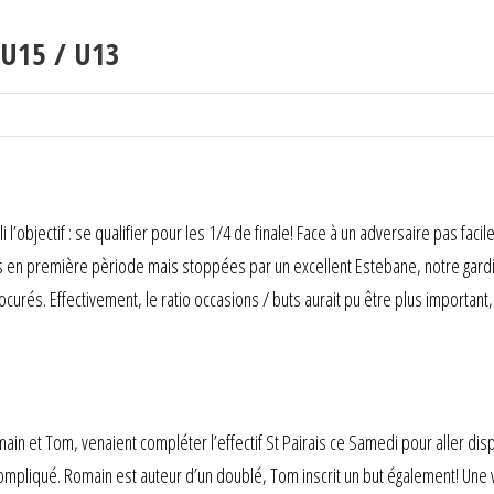
s U15 / U13
bjectif : se qualifier pour les 1/4 de finale! Face à un adversaire pas faci
s en première pèriode mais stoppées par un excellent Estebane, notre gardi
s. Effectivement, le ratio occasions / buts aurait pu être plus important, m
omain et Tom, venaient compléter l’effectif St Pairais ce Samedi pour aller 
 compliqué. Romain est auteur d’un doublé, Tom inscrit un but également! Une v