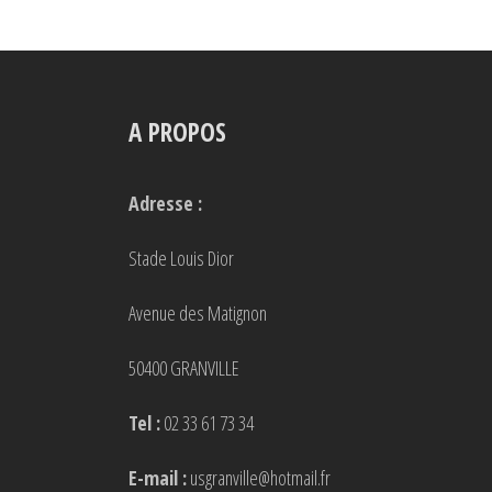
A PROPOS
Adresse :
Stade Louis Dior
Avenue des Matignon
50400 GRANVILLE
Tel :
02 33 61 73 34
E-mail :
usgranville@hotmail.fr