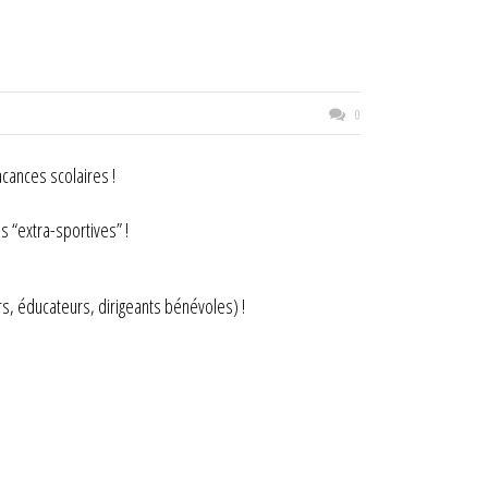
0
acances scolaires !
 “extra-sportives” !
rs, éducateurs, dirigeants bénévoles) !