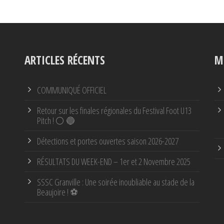
ARTICLES RÉCENTS
M
COMMUNIQUÉ OFFICIEL
Retour sur les finales régionales du Festival Foot U13
Pitch ! ⚪ 🔵
Détections et portes ouvertes saison 2026-2027
RÉSULTATS DU WEEK-END – 1er et 2 Novembre 2025
SSSC Granville : Une soirée inoubliable au stade de la
Beaujoire ! ⚽