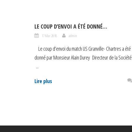
LE COUP D’ENVOI A ÉTÉ DONNÉ…
17 Mar 2018
admin
Le coup d’envoi du match US Granville- Chartres a été
donné par Monsieur Alain Durey Directeur de la Socié
...
Lire plus