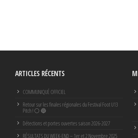
ARTICLES RÉCENTS
M
COMMUNIQUÉ OFFICIEL
Retour sur les finales régionales du Festival Foot U13
Pitch ! ⚪ 🔵
Détections et portes ouvertes saison 2026-2027
RÉSULTATS DU WEEK-END – 1er et 2 Novembre 2025