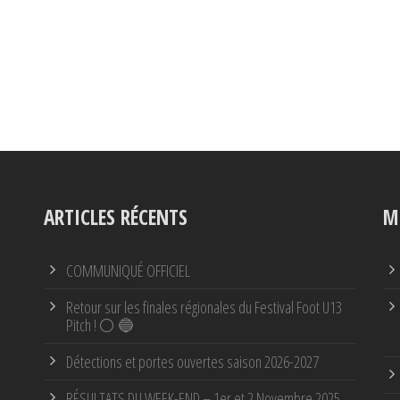
ARTICLES RÉCENTS
M
COMMUNIQUÉ OFFICIEL
Retour sur les finales régionales du Festival Foot U13
Pitch ! ⚪ 🔵
Détections et portes ouvertes saison 2026-2027
RÉSULTATS DU WEEK-END – 1er et 2 Novembre 2025