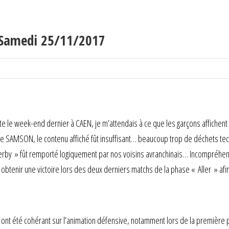
 Samedi 25/11/2017
e le week-end dernier à CAEN, je m’attendais à ce que les garçons affichen
ave SAMSON, le contenu affiché fût insuffisant… beaucoup trop de déchets t
erby » fût remporté logiquement par nos voisins avranchinais… Incompréhensi
 obtenir une victoire lors des deux derniers matchs de la phase « Aller » afi
s ont été cohérant sur l’animation défensive, notamment lors de la première 