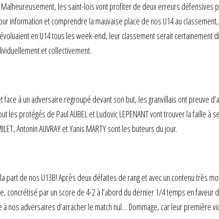
alheureusement, les saint-lois vont profiter de deux erreurs défensives pou
pour information et comprendre la mauvaise place de nos U14 au classement, c
 évoluaient en U14 tous les week-end, leur classement serait certainement di
ividuellement et collectivement.
et face à un adversaire regroupé devant son but, les granvillais ont preuve d’
t les protégés de Paul AUBEL et Ludovic LEPENANT vont trouver la faille à se
MILET, Antonin AUVRAY et Yanis MARTY sont les buteurs du jour.
la part de nos U13B! Après deux défaites de rang et avec un contenu très m
sive, concrétisé par un score de 4-2 à l’abord du dernier 1/4 temps en faveu
 à nos adversaires d’arracher le match nul… Dommage, car leur première victoi