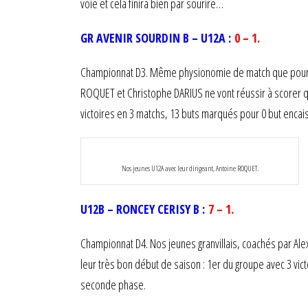
voie et cela finira bien par sourire…
GR AVENIR SOURDIN B – U12A :
0 – 1.
Championnat D3. Même physionomie de match que pour nos
ROQUET et Christophe DARIUS ne vont réussir à scorer q
victoires en 3 matchs, 13 buts marqués pour 0 but encai
Nos jeunes U12A avec leur dirigeant, Antoine ROQUET.
U12B – RONCEY CERISY B :
7 – 1.
Championnat D4. Nos jeunes granvillais, coachés par Ale
leur très bon début de saison : 1er du groupe avec 3 vict
seconde phase.