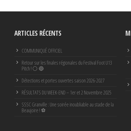
ARTICLES RÉCENTS
M
COMMUNIQUÉ OFFICIEL
Retour sur les finales régionales du Festival Foot U13
Pitch ! ⚪ 🔵
Détections et portes ouvertes saison 2026-2027
RÉSULTATS DU WEEK-END – 1er et 2 Novembre 2025
SSSC Granville : Une soirée inoubliable au stade de la
Beaujoire ! ⚽