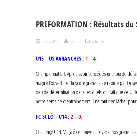
PREFORMATION : Résultats du
26 Nov 2017
admin
Actualités
U15 – US AVRANCHES :
1 – 4.
Championnat DH. Après avoir concédés une lourde défait
malgré l’ouverture du score granvillaise rapide par Oct
peu de détermination dans les duels ont fait que ce « d
notre semaine d’entrainement! Il ne faut rien lâcher pour
FC St LÔ – U14 :
2 – 0.
Challenge U14. Malgré ce nouveau revers, nos granvillai