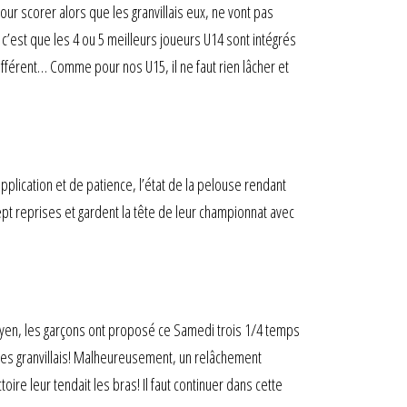
r scorer alors que les granvillais eux, ne vont pas
’est que les 4 ou 5 meilleurs joueurs U14 sont intégrés
fférent… Comme pour nos U15, il ne faut rien lâcher et
application et de patience, l’état de la pelouse rendant
pt reprises et gardent la tête de leur championnat avec
oyen, les garçons ont proposé ce Samedi trois 1/4 temps
r des granvillais! Malheureusement, un relâchement
re leur tendait les bras! Il faut continuer dans cette